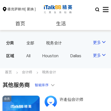
德克萨斯州
[ 更换 ]
首页
生活
医生
律师
更多
分类
全部
税务会计
保险理财
房地产租售
更多
区域
All
Houston
Dallas
Austin
San Antonio
银行贷款
会计师
TX - Other Cities
首页
会计师
税务会计
其他服务商
建筑装修
教育
智能排序
会员
许逄仙会计师
养老
非盈利组织