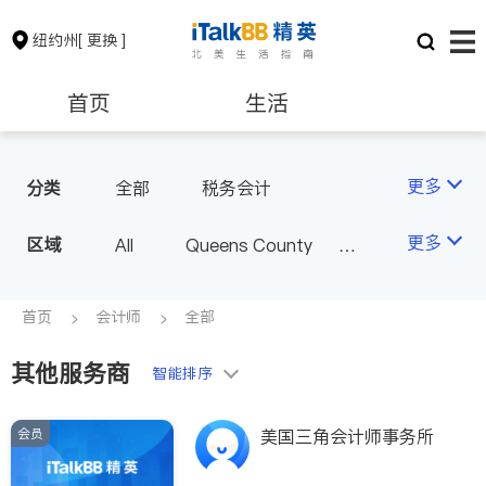
纽约州
[ 更换 ]
首页
生活
医生
律师
更多
分类
全部
税务会计
保险理财
房地产租售
更多
区域
All
Queens County
Kings County
New York
银行贷款
会计师
Long Island
Bronx County
首页
会计师
全部
Staten Island
其他服务商
建筑装修
教育
智能排序
Buffalo & Syracuse
Westchester County & Orange
会员
养老
非盈利组织
美国三角会计师事务所
County
Albany