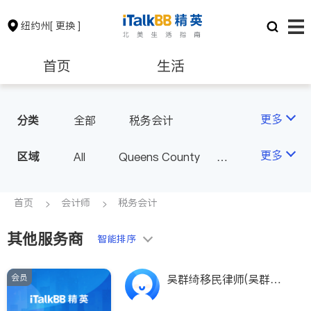
纽约州
[ 更换 ]
首页
生活
医生
律师
更多
分类
全部
税务会计
保险理财
房地产租售
更多
区域
All
Queens County
Kings County
New York
银行贷款
会计师
Long Island
Bronx County
首页
会计师
税务会计
Staten Island
其他服务商
建筑装修
教育
智能排序
Buffalo & Syracuse
Westchester County & Orange
会员
养老
非盈利组织
吴群绮移民律师(吴群绮
County
移民律师 WU & ASSOCI
Albany