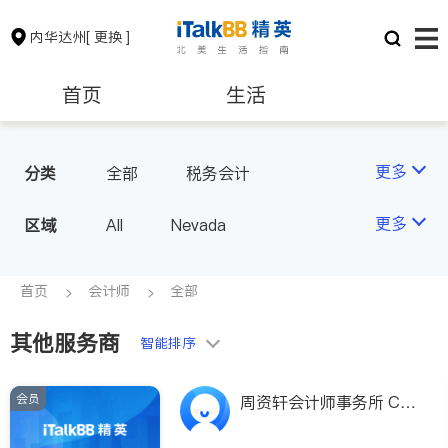
内华达州
[ 更换 ]
首页
生活
医生
律师
更多
分类
全部
税务会计
保险理财
房地产租售
更多
区域
All
Nevada
会计师
建筑装修
首页
会计师
全部
其他服务商
教育
养老
智能排序
会员
非盈利组织
周资轩会计师事务所 CP
A Place