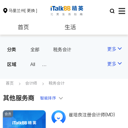
马里兰州
[ 更换 ]
首页
生活
医生
律师
更多
分类
全部
税务会计
保险理财
房地产租售
更多
区域
All
Montgomery County (Washington,
银行贷款
会计师
D.C.)
首页
会计师
税务会计
Baltimore
Ocean City
其他服务商
建筑装修
教育
智能排序
会员
崔培良注册会计师(MD)
养老
非盈利组织