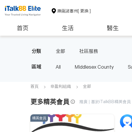
麻薩諸塞州
[ 更换 ]
首页
生活
醫生
建築裝修
教育
養老
分類
全部
社區服務
區域
All
Middlesex County
S
首頁
非盈利組織
全部
更多精英會員
推廣 | 基於iTalkBB精英會
精英會員