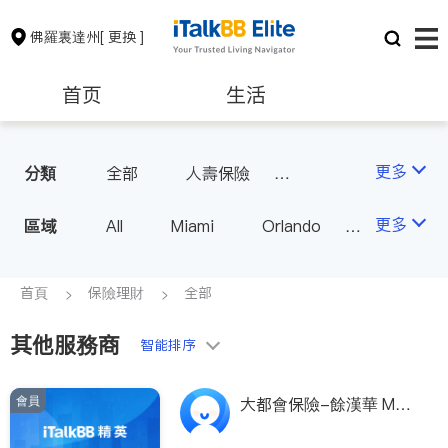
佛羅裏達州
[ 更换 ]
首页
生活
醫生
律師
更多
分類
全部
人壽保險
投資理財
汽車保險
保險理財
房地產租售
更多
區域
All
Miami
Orlando
Tampa
West Palm Beach
銀行貸款
建築裝修
FL - Other Cities
首頁
保險理財
全部
教育
養老
其他服務商
智能排序
非盈利組織
會員
大都會保險-餘漢華 Metli
fe-Howard, Yu