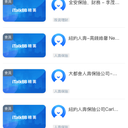
會員
全安保險、財務 - 李茂洪
(Miami Beach)
投資理財
會員
紐約人壽-高鍾維馨 New
York Life- Nancy Kao
人壽保險
會員
大都會人壽保險公司-林
凱 Metropolitan Life Ins
urance Co.
人壽保險
會員
紐約人壽保險公司Carla
Fu 傅晨鳳
人壽保險