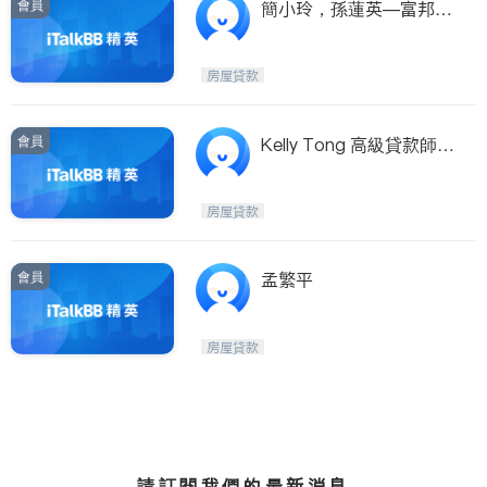
會員
簡小玲，孫蓮英—富邦貸
款公司
房屋貸款
會員
Kelly Tong 高級貸款師，
低利率
房屋貸款
會員
孟繁平
房屋貸款
請訂閱我們的最新消息