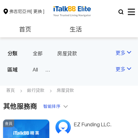
弗吉尼亞州
[ 更换 ]
首页
生活
醫生
律師
更多
分類
全部
房屋貸款
保險理財
房地產租售
更多
區域
All
North Virginia (Washington, D.
銀行貸款
會計師
C.)
首頁
銀行貸款
房屋貸款
Richmond
建築裝修
教育
其他服務商
Roanoke & Lynchburg
智能排序
Virginia Beach
養老
非盈利組織
會員
EZ Funding LLC.