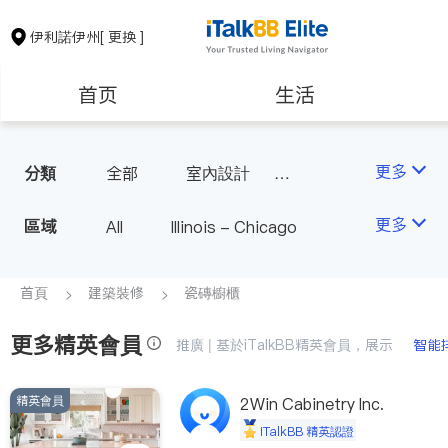
伊利諾伊州
[ 更换 ]
首页
生活
醫生
律師
更多
分類
全部
室內設計
油漆門窗
瓷磚櫥櫃
保險理財
房地產租售
更多
區域
All
Illinois - Chicago
衛浴潔具
地板建材
水電冷暖
室內裝修
銀行貸款
會計師
首頁
建築裝修
瓷磚櫥櫃
建築裝修
教育
更多精英會員
推廣 | 基於iTalkBB精英會員，展示
智能
養老
非盈利組織
精英會員
2Win Cabinetry Inc.
iTalkBB 精英認證