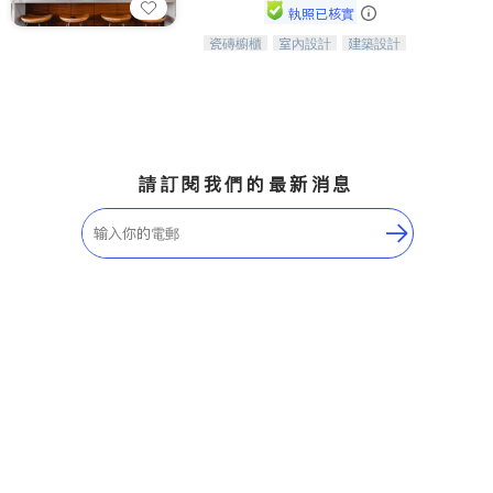
執照已核實
瓷磚櫥櫃
室內設計
建築設計
中華櫥櫃石材公司以實惠的價格提供實
衛浴潔具
室內裝修
木櫥櫃，石英石台面，多種優質不鏽鋼
水槽、水龍頭與抽油煙機。品質廚房，
家的選擇。
請訂閱我們的最新消息