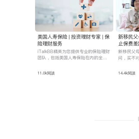
美国人寿保险 | 投资理财专家 | 保
新移民父
险理财服务
止保费差
iTalkBB精英为您提供专业的保险理财
新移民父
团队，包括美国人寿保险在内的全面
问，买不对
服务。我们的商家服务覆盖从人寿保
和身体状
险到各种投资理财产品，旨在满足用
类到费用
11.0k
閱讀
14.4k
閱讀
户的需求，保障您的未来。
比，一站
生活健康