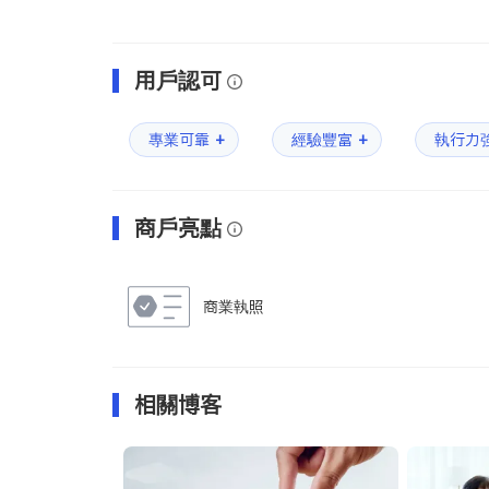
用戶認可
+
+
專業可靠
經驗豐富
執行力
商戶亮點
商業執照
相關博客