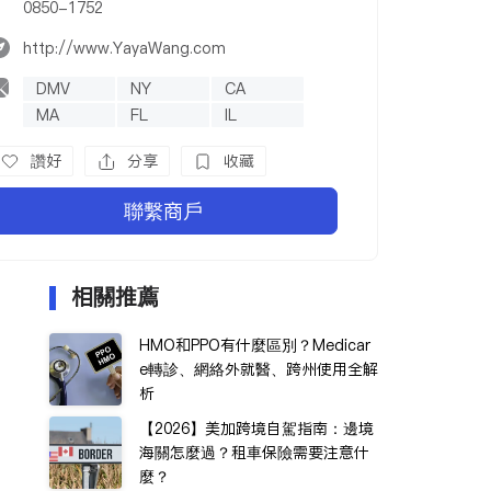
0850-1752
http://www.YayaWang.com
DMV
NY
CA
MA
FL
IL
PA
WA
讚好
分享
收藏
聯繫商戶
相關推薦
HMO和PPO有什麼區別？Medicar
e轉診、網絡外就醫、跨州使用全解
析
【2026】美加跨境自駕指南：邊境
海關怎麼過？租車保險需要注意什
麼？