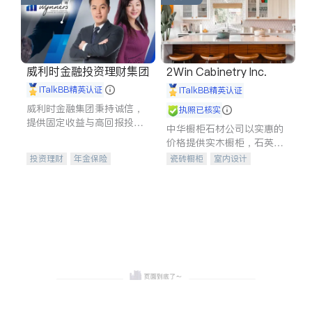
威利时金融投资理财集团
2Win Cabinetry Inc.
iTalkBB精英认证
iTalkBB精英认证
威利时金融集团秉持诚信，
执照已核实
提供固定收益与高回报投资
中华橱柜石材公司以实惠的
等服务。我们专注于投资、
价格提供实木橱柜，石英石
保险及传承规划等多元化组
台面，多种优质不锈钢水
投资理财
年金保险
瓷砖橱柜
室内设计
合，助力客户实现目标
槽、水龙头与抽油烟机。品
一站式财税规划
人寿保险
建筑设计
卫浴洁具
质厨房，家的选择。
投资理财
医疗保险
室内装修
养老保险
员工保险
长期护理医疗保险
伤残保险
个人保险