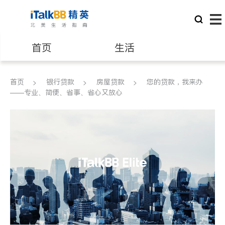
首页
生活
医生
律师
首页
银行贷款
房屋贷款
您的贷款，我来办
——专业、简便、省事、省心又放心
保险理财
房地产租售
银行贷款
会计师
建筑装修