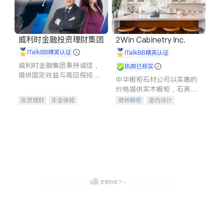
威利时金融投资理财集团
2Win Cabinetry Inc.
iTalkBB精英认证
iTalkBB精英认证
威利时金融集团秉持诚信，
执照已核实
提供固定收益与高回报投资
中华橱柜石材公司以实惠的
等服务。我们专注于投资、
价格提供实木橱柜，石英石
保险及传承规划等多元化组
台面，多种优质不锈钢水
投资理财
年金保险
瓷砖橱柜
室内设计
合，助力客户实现目标
槽、水龙头与抽油烟机。品
一站式财税规划
人寿保险
建筑设计
卫浴洁具
质厨房，家的选择。
投资理财
医疗保险
室内装修
养老保险
员工保险
长期护理医疗保险
伤残保险
个人保险