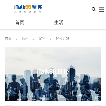
首页
生活
医生
律师
首页
医生
足科
轻松足吧
保险理财
房地产租售
银行贷款
会计师
建筑装修