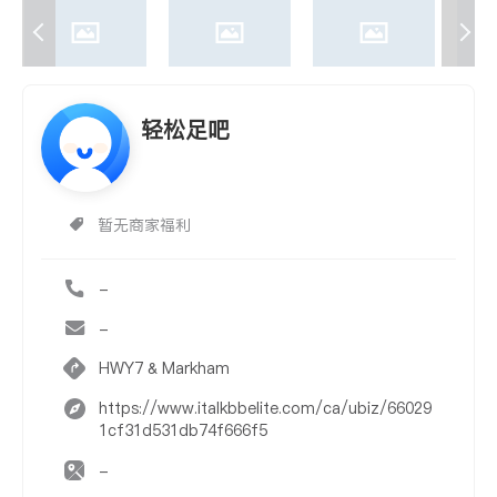
轻松足吧
暂无商家福利
-
-
HWY7 & Markham
https://www.italkbbelite.com/ca/ubiz/66029
1cf31d531db74f666f5
-