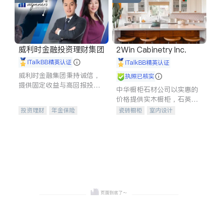
威利时金融投资理财集团
2Win Cabinetry Inc.
iTalkBB精英认证
iTalkBB精英认证
威利时金融集团秉持诚信，
执照已核实
提供固定收益与高回报投资
中华橱柜石材公司以实惠的
等服务。我们专注于投资、
价格提供实木橱柜，石英石
保险及传承规划等多元化组
台面，多种优质不锈钢水
投资理财
年金保险
瓷砖橱柜
室内设计
合，助力客户实现目标
槽、水龙头与抽油烟机。品
一站式财税规划
人寿保险
建筑设计
卫浴洁具
质厨房，家的选择。
投资理财
医疗保险
室内装修
养老保险
员工保险
长期护理医疗保险
伤残保险
个人保险