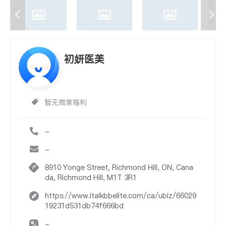
初妍医美
暂无商家福利
-
-
8910 Yonge Street, Richmond Hill, ON, Cana
da, Richmond Hill, M1T 3R1
https://www.italkbbelite.com/ca/ubiz/66029
19231d531db74f666bd
-