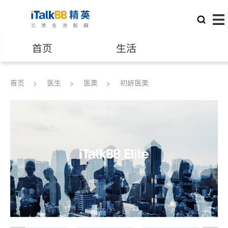
首页
生活
医生
律师
首页
医生
医美
初妍医美
保险理财
房地产租售
银行贷款
会计师
建筑装修