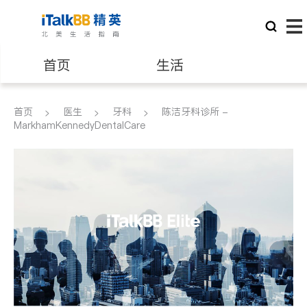
首页
生活
医生
律师
首页
医生
牙科
陈洁牙科诊所 -
MarkhamKennedyDentalCare
保险理财
房地产租售
银行贷款
会计师
建筑装修