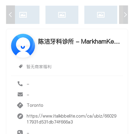
陈洁牙科诊所 - MarkhamKenn
edyDentalCare
暂无商家福利
-
-
Toronto
https://www.italkbbelite.com/ca/ubiz/66029
17931d531db74f666a3
-