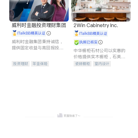
威利时金融投资理财集团
2Win Cabinetry Inc.
iTalkBB精英认证
iTalkBB精英认证
威利时金融集团秉持诚信，
执照已核实
提供固定收益与高回报投资
中华橱柜石材公司以实惠的
等服务。我们专注于投资、
价格提供实木橱柜，石英石
保险及传承规划等多元化组
台面，多种优质不锈钢水
投资理财
年金保险
瓷砖橱柜
室内设计
合，助力客户实现目标
槽、水龙头与抽油烟机。品
一站式财税规划
人寿保险
建筑设计
卫浴洁具
质厨房，家的选择。
投资理财
医疗保险
室内装修
养老保险
员工保险
长期护理医疗保险
伤残保险
个人保险