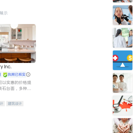
行展示
y Inc.
证
执照已核实
司以实惠的价格提
英石台面，多种优
水龙头与抽油烟
家的选择。
计
建筑设计
装修