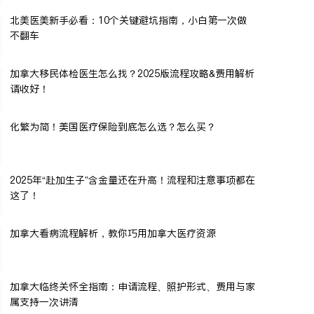
北美医美新手必看：10个关键避坑指南，小白第一次做
不翻车
加拿大移民体检医生怎么找？2025版流程攻略&费用解析
请收好！
化繁为简！美国医疗保险到底怎么选？怎么买？
2025年“赴加生子”含金量还在升高！流程和注意事项都在
这了！
加拿大看病流程解析，教你巧用加拿大医疗资源
加拿大临终关怀全指南：申请流程、照护形式、费用与家
属支持一次讲清