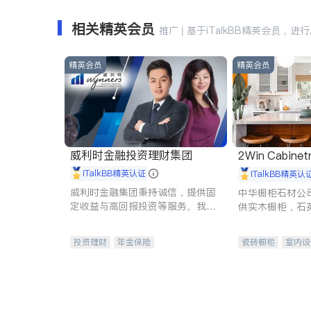
相关精英会员
推广 | 基于iTalkBB精英会员，进
精英会员
精英会员
威利时金融投资理财集团
2Win Cabinetr
iTalkBB精英认证
iTalkBB精英认
威利时金融集团秉持诚信，提供固
中华橱柜石材公
定收益与高回报投资等服务。我们
供实木橱柜，石
专注于投资、保险及传承规划等多
质不锈钢水槽、
元化组合，助力客户实现目标
机。品质厨房，
投资理财
年金保险
瓷砖橱柜
室内设
一站式财税规划
人寿保险
卫浴洁具
室内
投资理财
医疗保险
养老保险
员工保险
长期护理医疗保险
伤残保险
个人保险