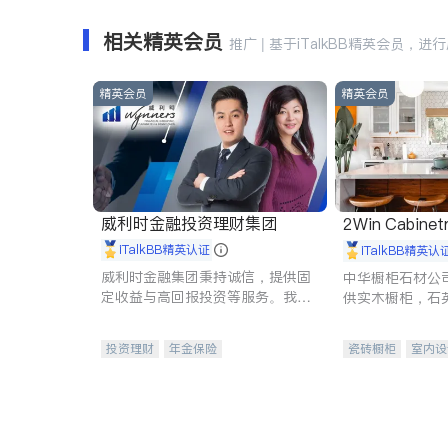
相关精英会员
推广 | 基于iTalkBB精英会员，进
精英会员
精英会员
威利时金融投资理财集团
2Win Cabinetr
iTalkBB精英认证
iTalkBB精英认
威利时金融集团秉持诚信，提供固
中华橱柜石材公
定收益与高回报投资等服务。我们
供实木橱柜，石
专注于投资、保险及传承规划等多
质不锈钢水槽、
元化组合，助力客户实现目标
机。品质厨房，
投资理财
年金保险
瓷砖橱柜
室内设
一站式财税规划
人寿保险
卫浴洁具
室内
投资理财
医疗保险
养老保险
员工保险
长期护理医疗保险
伤残保险
个人保险