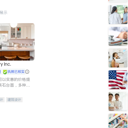
行展示
y Inc.
证
执照已核实
司以实惠的价格提
英石台面，多种优
水龙头与抽油烟
家的选择。
计
建筑设计
装修