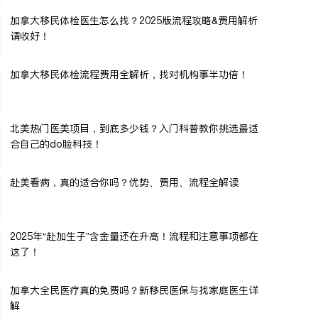
加拿大移民体检医生怎么找？2025版流程攻略&费用解析
请收好！
加拿大移民体检流程费用全解析，找对机构事半功倍！
北美热门医美项目，到底多少钱？入门科普教你挑选最适
合自己的do脸科技！
赴美看病，真的适合你吗？优势、费用、流程全解读
2025年“赴加生子”含金量还在升高！流程和注意事项都在
这了！
加拿大全民医疗真的免费吗？新移民医保与找家庭医生详
解