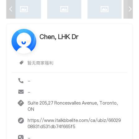
Chen, LHK Dr
暂无商家福利
-
-
Suite 205,27 Roncesvalles Avenue, Toronto,
ON
https://www.italkbbelite.com/ca/ubiz/66029
08931d531db74f665f5
-