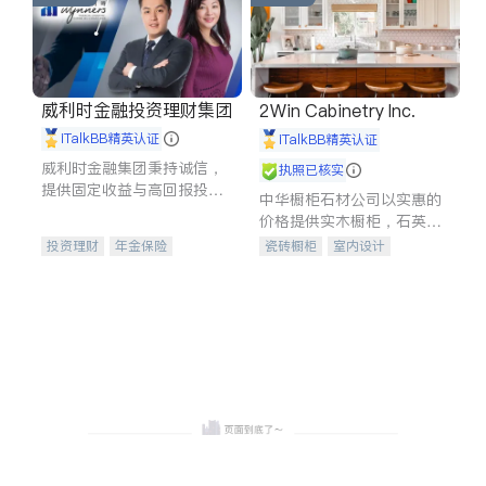
威利时金融投资理财集团
2Win Cabinetry Inc.
iTalkBB精英认证
iTalkBB精英认证
威利时金融集团秉持诚信，
执照已核实
提供固定收益与高回报投资
中华橱柜石材公司以实惠的
等服务。我们专注于投资、
价格提供实木橱柜，石英石
保险及传承规划等多元化组
台面，多种优质不锈钢水
投资理财
年金保险
瓷砖橱柜
室内设计
合，助力客户实现目标
槽、水龙头与抽油烟机。品
一站式财税规划
人寿保险
建筑设计
卫浴洁具
质厨房，家的选择。
投资理财
医疗保险
室内装修
养老保险
员工保险
长期护理医疗保险
伤残保险
个人保险