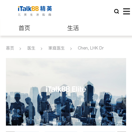
首页
生活
医生
律师
首页
医生
家庭医生
Chen, LHK Dr
保险理财
房地产租售
银行贷款
会计师
建筑装修