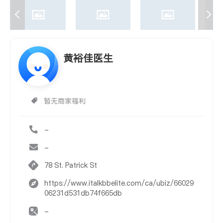
黄裕佳医生
暂无商家福利
-
-
78 St. Patrick St
https://www.italkbbelite.com/ca/ubiz/66029
06231d531db74f665db
-