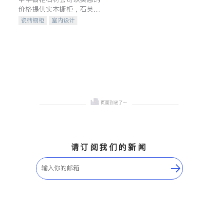
价格提供实木橱柜，石英石
台面，多种优质不锈钢水
瓷砖橱柜
室内设计
槽、水龙头与抽油烟机。品
建筑设计
卫浴洁具
质厨房，家的选择。
室内装修
请订阅我们的新闻