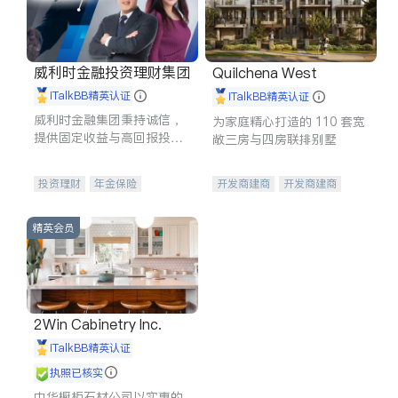
威利时金融投资理财集团
Quilchena West
iTalkBB精英认证
iTalkBB精英认证
威利时金融集团秉持诚信，
为家庭精心打造的 110 套宽
提供固定收益与高回报投资
敞三房与四房联排别墅
等服务。我们专注于投资、
保险及传承规划等多元化组
投资理财
年金保险
开发商建商
开发商建商
合，助力客户实现目标
一站式财税规划
人寿保险
地产投资
投资理财
医疗保险
精英会员
养老保险
员工保险
长期护理医疗保险
伤残保险
个人保险
2Win Cabinetry Inc.
iTalkBB精英认证
执照已核实
中华橱柜石材公司以实惠的