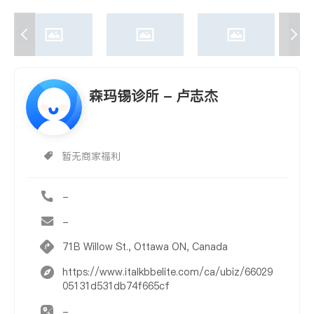
森玛锡诊所 - 卢志杰
暂无商家福利
-
-
71B Willow St., Ottawa ON, Canada
https://www.italkbbelite.com/ca/ubiz/66029
05131d531db74f665cf
-