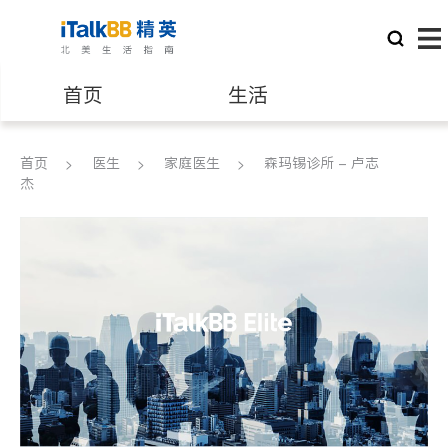
首页
生活
医生
律师
首页
医生
家庭医生
森玛锡诊所 - 卢志
杰
保险理财
房地产租售
银行贷款
会计师
建筑装修