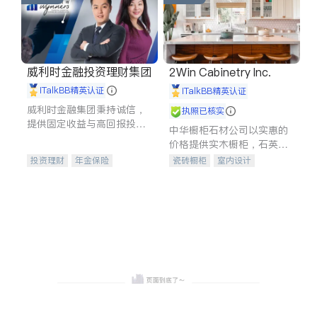
威利时金融投资理财集团
2Win Cabinetry Inc.
iTalkBB精英认证
iTalkBB精英认证
威利时金融集团秉持诚信，
执照已核实
提供固定收益与高回报投资
中华橱柜石材公司以实惠的
等服务。我们专注于投资、
价格提供实木橱柜，石英石
保险及传承规划等多元化组
台面，多种优质不锈钢水
投资理财
年金保险
瓷砖橱柜
室内设计
合，助力客户实现目标
槽、水龙头与抽油烟机。品
一站式财税规划
人寿保险
建筑设计
卫浴洁具
质厨房，家的选择。
投资理财
医疗保险
室内装修
养老保险
员工保险
长期护理医疗保险
伤残保险
个人保险