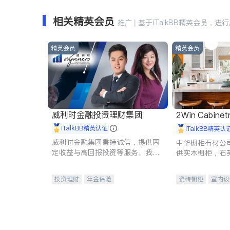
相关精英会员
推广 | 基于iTalkBB精英会员，进
精英会员
精英会员
威利时金融投资理财集团
2Win Cabinetr
iTalkBB精英认证
iTalkBB精英认
威利时金融集团秉持诚信，提供固
中华橱柜石材公
定收益与高回报投资等服务。我们
供实木橱柜，石
专注于投资、保险及传承规划等多
质不锈钢水槽、
元化组合，助力客户实现目标
机。品质厨房，
投资理财
年金保险
瓷砖橱柜
室内设
一站式财税规划
人寿保险
卫浴洁具
室内
投资理财
医疗保险
养老保险
员工保险
长期护理医疗保险
伤残保险
个人保险