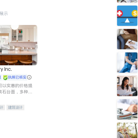
行展示
y Inc.
证
执照已核实
司以实惠的价格提
英石台面，多种优
水龙头与抽油烟
家的选择。
计
建筑设计
装修