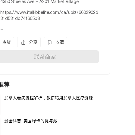
4350 Steeles Ave E A201 Market Village
https://www.italkbbelite.com/ca/ubiz/6602902d
31d531db74f665b8
-
点赞
分享
收藏
联系商家
推荐
加拿大看病流程解析，教你巧用加拿大医疗资源
最全科普_美国绿卡的优与劣