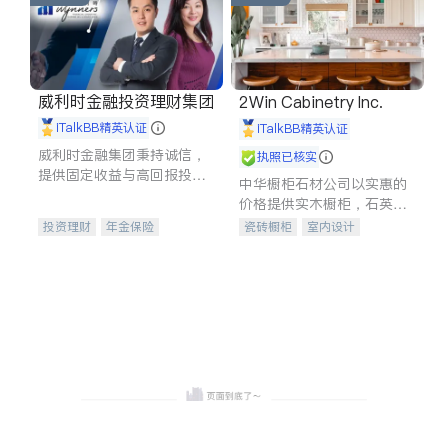
威利时金融投资理财集团
2Win Cabinetry Inc.
iTalkBB精英认证
iTalkBB精英认证
威利时金融集团秉持诚信，
执照已核实
提供固定收益与高回报投资
中华橱柜石材公司以实惠的
等服务。我们专注于投资、
价格提供实木橱柜，石英石
保险及传承规划等多元化组
台面，多种优质不锈钢水
投资理财
年金保险
瓷砖橱柜
室内设计
合，助力客户实现目标
槽、水龙头与抽油烟机。品
一站式财税规划
人寿保险
建筑设计
卫浴洁具
质厨房，家的选择。
投资理财
医疗保险
室内装修
养老保险
员工保险
长期护理医疗保险
伤残保险
个人保险