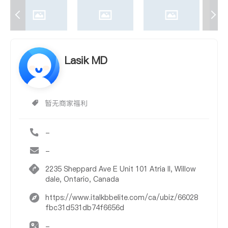
Lasik MD
暂无商家福利
-
-
2235 Sheppard Ave E Unit 101 Atria II, Willow
dale, Ontario, Canada
https://www.italkbbelite.com/ca/ubiz/66028
fbc31d531db74f6656d
-