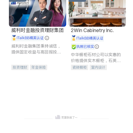
威利时金融投资理财集团
2Win Cabinetry Inc.
iTalkBB精英认证
iTalkBB精英认证
威利时金融集团秉持诚信，
执照已核实
提供固定收益与高回报投资
中华橱柜石材公司以实惠的
等服务。我们专注于投资、
价格提供实木橱柜，石英石
保险及传承规划等多元化组
台面，多种优质不锈钢水
投资理财
年金保险
瓷砖橱柜
室内设计
合，助力客户实现目标
槽、水龙头与抽油烟机。品
一站式财税规划
人寿保险
建筑设计
卫浴洁具
质厨房，家的选择。
投资理财
医疗保险
室内装修
养老保险
员工保险
长期护理医疗保险
伤残保险
个人保险