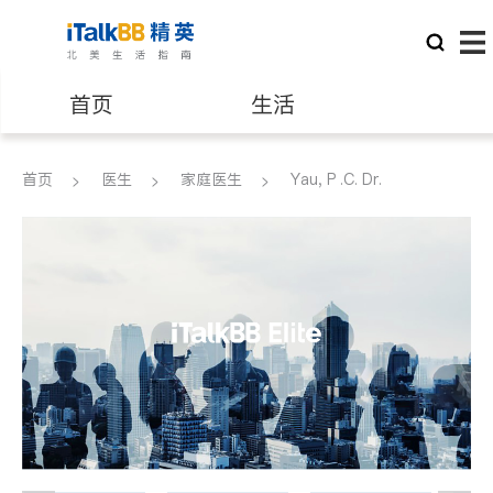
首页
生活
医生
律师
首页
医生
家庭医生
Yau, P .C. Dr.
保险理财
房地产租售
银行贷款
会计师
建筑装修