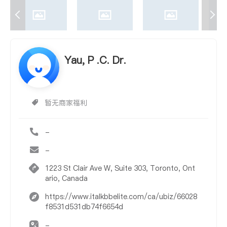
Yau, P .C. Dr.
暂无商家福利
-
-
1223 St Clair Ave W, Suite 303, Toronto, Ont
ario, Canada
https://www.italkbbelite.com/ca/ubiz/66028
f8531d531db74f6654d
-