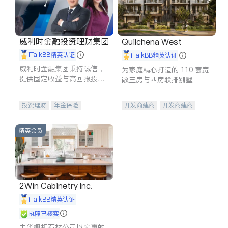
威利时金融投资理财集团
Quilchena West
iTalkBB精英认证
iTalkBB精英认证
威利时金融集团秉持诚信，
为家庭精心打造的 110 套宽
提供固定收益与高回报投资
敞三房与四房联排别墅
等服务。我们专注于投资、
保险及传承规划等多元化组
投资理财
年金保险
开发商建商
开发商建商
合，助力客户实现目标
一站式财税规划
人寿保险
地产投资
投资理财
医疗保险
精英会员
养老保险
员工保险
长期护理医疗保险
伤残保险
个人保险
2Win Cabinetry Inc.
iTalkBB精英认证
执照已核实
中华橱柜石材公司以实惠的