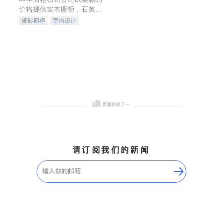
价格提供实木橱柜，石英石
台面，多种优质不锈钢水
瓷砖橱柜
室内设计
槽、水龙头与抽油烟机。品
建筑设计
卫浴洁具
质厨房，家的选择。
室内装修
请订阅我们的新闻