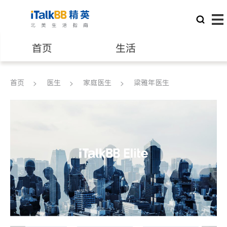
首页
生活
医生
律师
首页
医生
家庭医生
粱雅年医生
保险理财
房地产租售
银行贷款
会计师
建筑装修