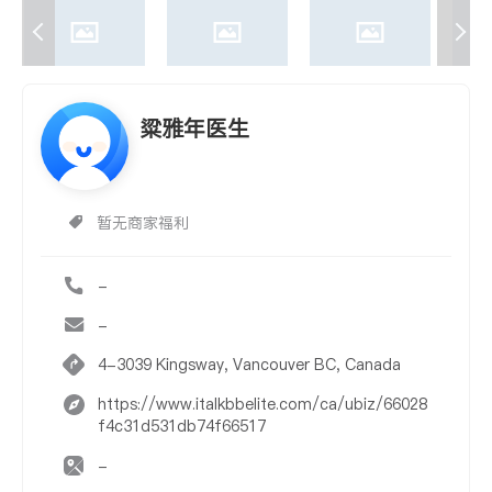
粱雅年医生
暂无商家福利
-
-
4-3039 Kingsway, Vancouver BC, Canada
https://www.italkbbelite.com/ca/ubiz/66028
f4c31d531db74f66517
-