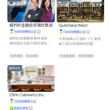
威利时金融投资理财集团
Quilchena West
iTalkBB精英认证
iTalkBB精英认证
威利时金融集团秉持诚信，
为家庭精心打造的 110 套宽
提供固定收益与高回报投资
敞三房与四房联排别墅
等服务。我们专注于投资、
保险及传承规划等多元化组
投资理财
年金保险
开发商建商
开发商建商
合，助力客户实现目标
一站式财税规划
人寿保险
地产投资
投资理财
医疗保险
精英会员
养老保险
员工保险
长期护理医疗保险
伤残保险
个人保险
2Win Cabinetry Inc.
iTalkBB精英认证
执照已核实