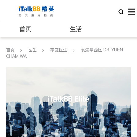
首页
生活
医生
律师
首页
医生
家庭医生
袁湛华西医 DR. YUEN
CHAM WAH
保险理财
房地产租售
银行贷款
会计师
建筑装修