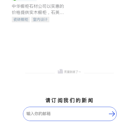
中华橱柜石材公司以实惠的
价格提供实木橱柜，石英石
台面，多种优质不锈钢水
瓷砖橱柜
室内设计
槽、水龙头与抽油烟机。品
建筑设计
卫浴洁具
质厨房，家的选择。
室内装修
请订阅我们的新闻