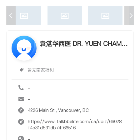
袁湛华西医 DR. YUEN CHAM
WAH
暂无商家福利
-
-
4226 Main St., Vancouver, BC
https://www.italkbbelite.com/ca/ubiz/66028
f4c31d531db74f66516
-