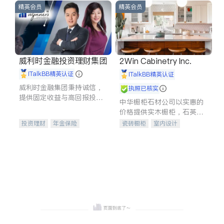
精英会员
精英会员
威利时金融投资理财集团
2Win Cabinetry Inc.
iTalkBB精英认证
iTalkBB精英认证
威利时金融集团秉持诚信，
执照已核实
提供固定收益与高回报投资
中华橱柜石材公司以实惠的
等服务。我们专注于投资、
价格提供实木橱柜，石英石
保险及传承规划等多元化组
台面，多种优质不锈钢水
投资理财
年金保险
瓷砖橱柜
室内设计
合，助力客户实现目标
槽、水龙头与抽油烟机。品
一站式财税规划
人寿保险
建筑设计
卫浴洁具
质厨房，家的选择。
投资理财
医疗保险
室内装修
养老保险
员工保险
长期护理医疗保险
伤残保险
个人保险