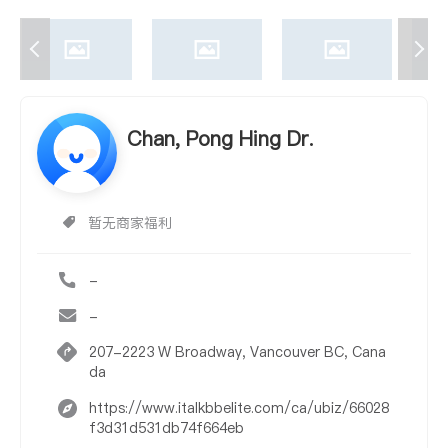
Chan, Pong Hing Dr.
暂无商家福利
-
-
207-2223 W Broadway, Vancouver BC, Cana
da
https://www.italkbbelite.com/ca/ubiz/66028
f3d31d531db74f664eb