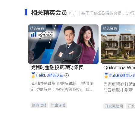
相关精英会员
推广 | 基于iTalkBB精英会员，进
精英会员
精英会员
威利时金融投资理财集团
Quilchena We
iTalkBB精英认证
iTalkBB精英认
威利时金融集团秉持诚信，提供固
为家庭精心打造的
定收益与高回报投资等服务。我们
与四房联排别墅
专注于投资、保险及传承规划等多
元化组合，助力客户实现目标
投资理财
年金保险
开发商建商
开发
一站式财税规划
人寿保险
投资理财
医疗保险
养老保险
员工保险
长期护理医疗保险
伤残保险
个人保险