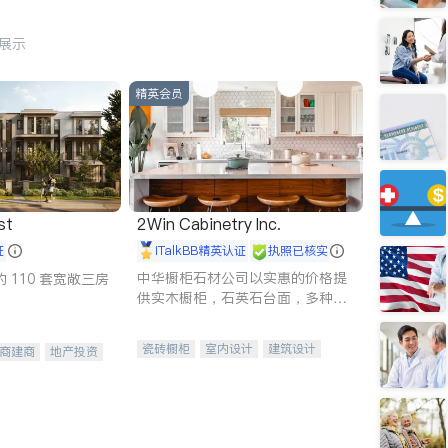
行展示
精英会员
st
2Win Cabinetry Inc.
证
iTalkBB精英认证
执照已核实
中华橱柜石材公司以实惠的价格提
 110 套宽敞三房
供实木橱柜，石英石台面，多种优
质不锈钢水槽、水龙头与抽油烟
机。品质厨房，家的选择。
瓷砖橱柜
室内设计
建筑设计
商建商
地产投资
卫浴洁具
室内装修