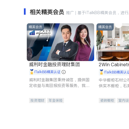
相关精英会员
推广 | 基于iTalkBB精英会员，进
精英会员
精英会员
威利时金融投资理财集团
2Win Cabinetr
iTalkBB精英认证
iTalkBB精英认
威利时金融集团秉持诚信，提供固
中华橱柜石材公
定收益与高回报投资等服务。我们
供实木橱柜，石
专注于投资、保险及传承规划等多
质不锈钢水槽、
元化组合，助力客户实现目标
机。品质厨房，
投资理财
年金保险
瓷砖橱柜
室内设
一站式财税规划
人寿保险
卫浴洁具
室内
投资理财
医疗保险
养老保险
员工保险
长期护理医疗保险
伤残保险
个人保险