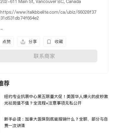
202-611 Main St, Vancouver BC, Canada
https://www.italkbbelite.com/ca/ubiz/66028f37
31d531db74f664e2
-
点赞
分享
收藏
联系商家
推荐
纽约专业抗衰中心黑五限量大促！美国华人爆火的皮秒激
光祛斑值不值？全流程+注意事项无私公开
新手必读：加拿大医保到底能报销什么？全额、部分与自
费一次讲清