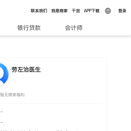
联系我们
我是商家
干货
APP下载
登录
银行贷款
会计师
劳左治医生
暂无商家福利
-
-