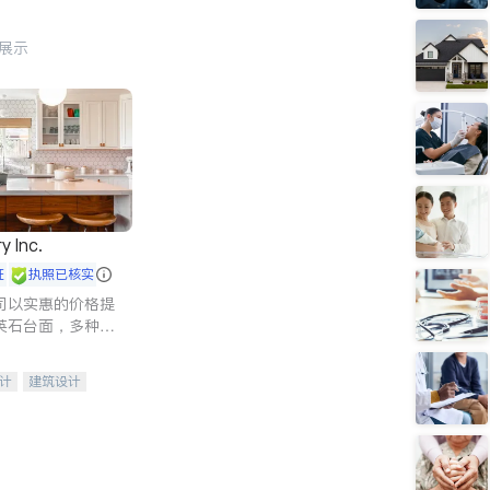
行展示
y Inc.
证
执照已核实
司以实惠的价格提
英石台面，多种优
水龙头与抽油烟
家的选择。
计
建筑设计
装修