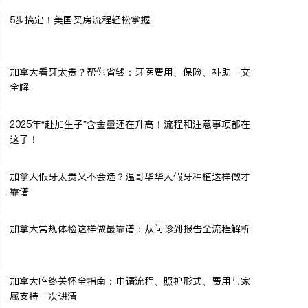
5步搞定！美国买房流程轻松掌握
加拿大看牙太贵？帮你省钱：牙医费用、保险、补助一文
全解
2025年“赴加生子”含金量还在升高！流程和注意事项都在
这了！
加拿大假牙太贵又不会选？温哥华华人假牙种植这样做才
靠谱
加拿大常规体检这样做最靠谱：从问诊到报告全流程解析
加拿大临终关怀全指南：申请流程、照护形式、费用与家
属支持一次讲清