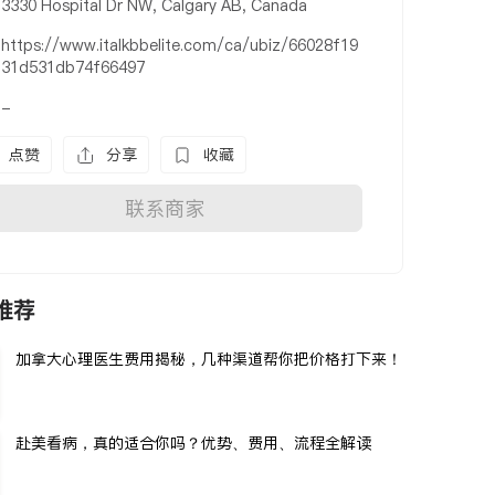
3330 Hospital Dr NW, Calgary AB, Canada
https://www.italkbbelite.com/ca/ubiz/66028f19
31d531db74f66497
-
点赞
分享
收藏
联系商家
推荐
加拿大心理医生费用揭秘，几种渠道帮你把价格打下来！
赴美看病，真的适合你吗？优势、费用、流程全解读