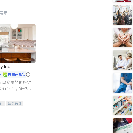
行展示
y Inc.
证
执照已核实
司以实惠的价格提
英石台面，多种优
水龙头与抽油烟
家的选择。
计
建筑设计
装修