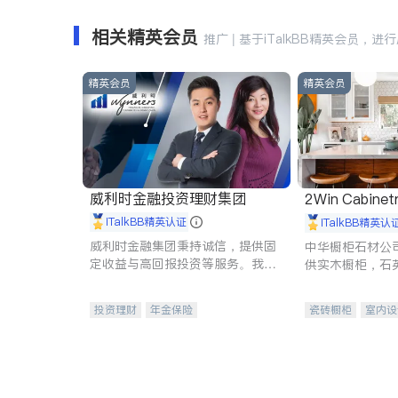
相关精英会员
推广 | 基于iTalkBB精英会员，进
精英会员
精英会员
威利时金融投资理财集团
2Win Cabinetr
iTalkBB精英认证
iTalkBB精英认
威利时金融集团秉持诚信，提供固
中华橱柜石材公
定收益与高回报投资等服务。我们
供实木橱柜，石
专注于投资、保险及传承规划等多
质不锈钢水槽、
元化组合，助力客户实现目标
机。品质厨房，
投资理财
年金保险
瓷砖橱柜
室内设
一站式财税规划
人寿保险
卫浴洁具
室内
投资理财
医疗保险
养老保险
员工保险
长期护理医疗保险
伤残保险
个人保险