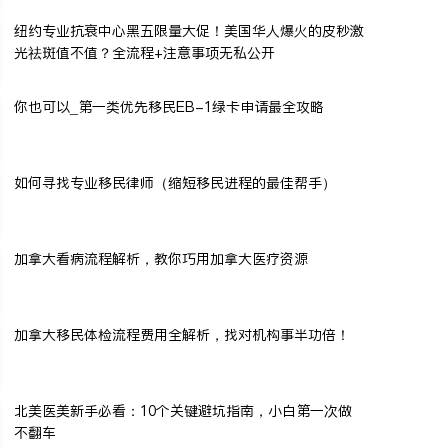
纽约专业抗衰中心黑五限量大促！美国华人爆火的皮秒激
光祛斑值不值？全流程+注意事项无私公开
你也可以_第一类优先移民EB-1绿卡申请最全攻略
如何寻找专业移民律师（缩短移民进程的最佳帮手）
加拿大看病流程解析，教你巧用加拿大医疗资源
加拿大移民体检流程费用全解析，找对机构事半功倍！
北美医美新手必看：10个关键避坑指南，小白第一次做
不翻车