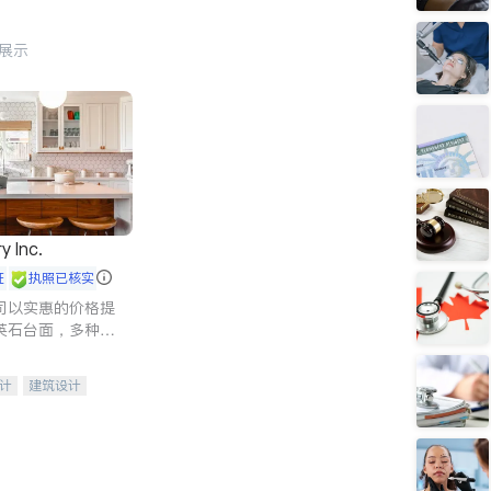
行展示
y Inc.
证
执照已核实
司以实惠的价格提
英石台面，多种优
水龙头与抽油烟
家的选择。
计
建筑设计
装修