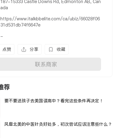
187-15333 Castle Downs Rd, Edmonton AB, Can
ada
https://www.italkbbelite.com/ca/ubiz/66028f06
31d531db74f6647e
-
点赞
分享
收藏
联系商家
推荐
要不要送孩子去美国读高中？看完这些条件再决定！
风靡北美的中医针灸好处多，初次尝试应该注意些什么？