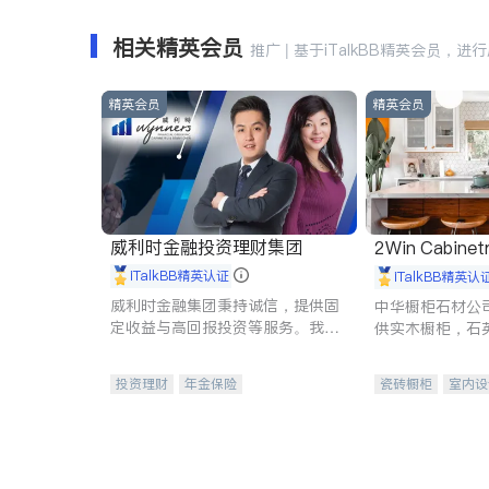
相关精英会员
推广 | 基于iTalkBB精英会员，进
精英会员
精英会员
威利时金融投资理财集团
2Win Cabinetr
iTalkBB精英认证
iTalkBB精英认
威利时金融集团秉持诚信，提供固
中华橱柜石材公
定收益与高回报投资等服务。我们
供实木橱柜，石
专注于投资、保险及传承规划等多
质不锈钢水槽、
元化组合，助力客户实现目标
机。品质厨房，
投资理财
年金保险
瓷砖橱柜
室内设
一站式财税规划
人寿保险
卫浴洁具
室内
投资理财
医疗保险
养老保险
员工保险
长期护理医疗保险
伤残保险
个人保险