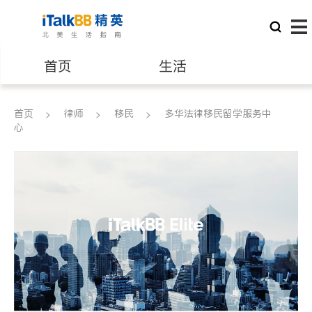
首页
生活
医生
律师
首页
律师
移民
多华法律移民留学服务中
心
保险理财
房地产租售
银行贷款
会计师
建筑装修