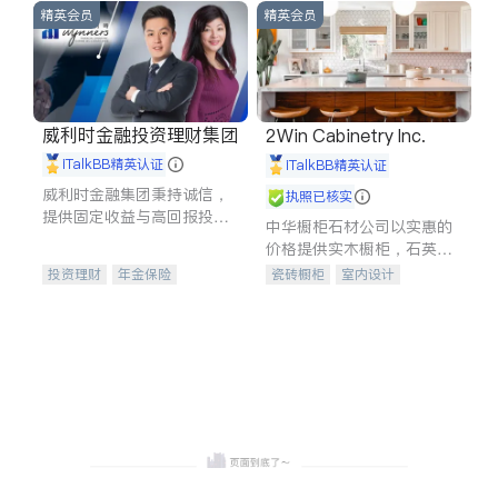
精英会员
精英会员
威利时金融投资理财集团
2Win Cabinetry Inc.
iTalkBB精英认证
iTalkBB精英认证
威利时金融集团秉持诚信，
执照已核实
提供固定收益与高回报投资
中华橱柜石材公司以实惠的
等服务。我们专注于投资、
价格提供实木橱柜，石英石
保险及传承规划等多元化组
台面，多种优质不锈钢水
投资理财
年金保险
瓷砖橱柜
室内设计
合，助力客户实现目标
槽、水龙头与抽油烟机。品
一站式财税规划
人寿保险
建筑设计
卫浴洁具
质厨房，家的选择。
投资理财
医疗保险
室内装修
养老保险
员工保险
长期护理医疗保险
伤残保险
个人保险