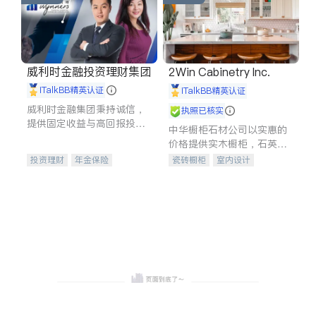
威利时金融投资理财集团
2Win Cabinetry Inc.
iTalkBB精英认证
iTalkBB精英认证
威利时金融集团秉持诚信，
执照已核实
提供固定收益与高回报投资
中华橱柜石材公司以实惠的
等服务。我们专注于投资、
价格提供实木橱柜，石英石
保险及传承规划等多元化组
台面，多种优质不锈钢水
投资理财
年金保险
瓷砖橱柜
室内设计
合，助力客户实现目标
槽、水龙头与抽油烟机。品
一站式财税规划
人寿保险
建筑设计
卫浴洁具
质厨房，家的选择。
投资理财
医疗保险
室内装修
养老保险
员工保险
长期护理医疗保险
伤残保险
个人保险