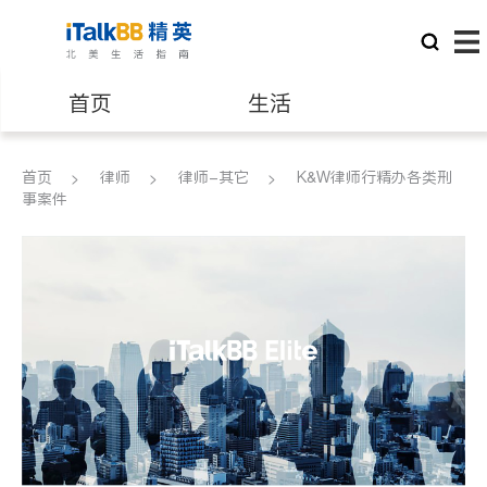
首页
生活
医生
律师
首页
律师
律师-其它
K&W律师行精办各类刑
事案件
保险理财
房地产租售
银行贷款
会计师
建筑装修