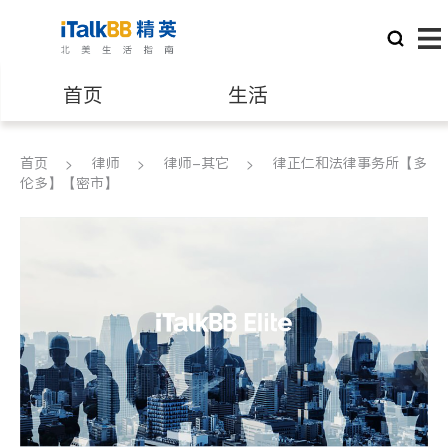
首页
生活
医生
律师
首页
律师
律师-其它
律正仁和法律事务所【多
伦多】【密市】
保险理财
房地产租售
银行贷款
会计师
建筑装修