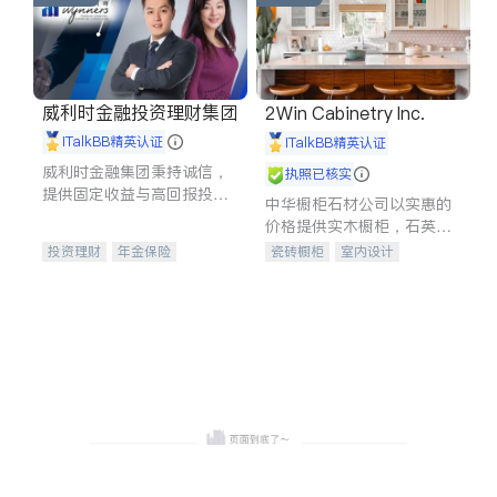
威利时金融投资理财集团
2Win Cabinetry Inc.
iTalkBB精英认证
iTalkBB精英认证
威利时金融集团秉持诚信，
执照已核实
提供固定收益与高回报投资
中华橱柜石材公司以实惠的
等服务。我们专注于投资、
价格提供实木橱柜，石英石
保险及传承规划等多元化组
台面，多种优质不锈钢水
投资理财
年金保险
瓷砖橱柜
室内设计
合，助力客户实现目标
槽、水龙头与抽油烟机。品
一站式财税规划
人寿保险
建筑设计
卫浴洁具
质厨房，家的选择。
投资理财
医疗保险
室内装修
养老保险
员工保险
长期护理医疗保险
伤残保险
个人保险