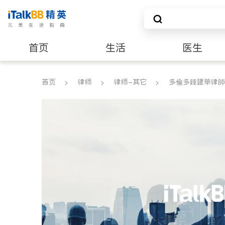
首页
生活
医生
建筑装修
首页
律师
律师-其它
多倫多鍾建華律師