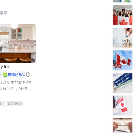
行展示
y Inc.
证
执照已核实
司以实惠的价格提
英石台面，多种优
水龙头与抽油烟
家的选择。
计
建筑设计
装修