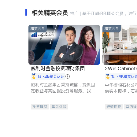
相关精英会员
推广 | 基于iTalkBB精英会员，进
精英会员
精英会员
威利时金融投资理财集团
2Win Cabinetr
iTalkBB精英认证
iTalkBB精英认
威利时金融集团秉持诚信，提供固
中华橱柜石材公
定收益与高回报投资等服务。我们
供实木橱柜，石
专注于投资、保险及传承规划等多
质不锈钢水槽、
元化组合，助力客户实现目标
机。品质厨房，
投资理财
年金保险
瓷砖橱柜
室内设
一站式财税规划
人寿保险
卫浴洁具
室内
投资理财
医疗保险
养老保险
员工保险
长期护理医疗保险
伤残保险
个人保险