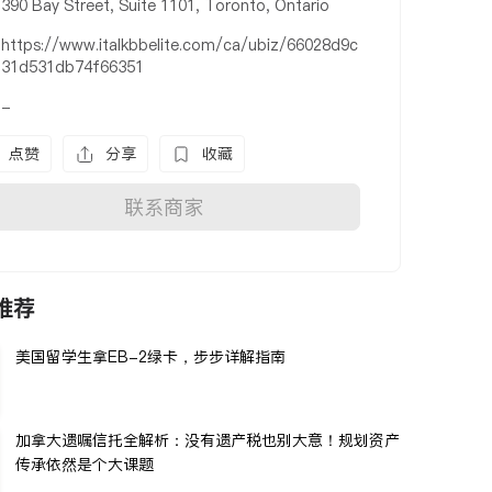
390 Bay Street, Suite 1101, Toronto, Ontario
https://www.italkbbelite.com/ca/ubiz/66028d9c
31d531db74f66351
-
点赞
分享
收藏
联系商家
推荐
美国留学生拿EB-2绿卡，步步详解指南
加拿大遗嘱信托全解析：没有遗产税也别大意！规划资产
传承依然是个大课题