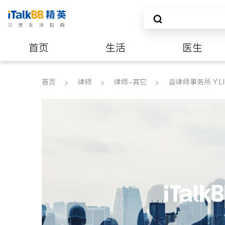
首页
生活
医生
建筑装修
首页
律师
律师-其它
焱律师事务所 Y.LIU