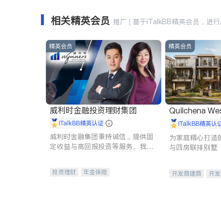
相关精英会员
推广 | 基于iTalkBB精英会员，进
精英会员
精英会员
威利时金融投资理财集团
Quilchena We
iTalkBB精英认证
iTalkBB精英认
威利时金融集团秉持诚信，提供固
为家庭精心打造的
定收益与高回报投资等服务。我们
与四房联排别墅
专注于投资、保险及传承规划等多
元化组合，助力客户实现目标
投资理财
年金保险
开发商建商
开发
一站式财税规划
人寿保险
投资理财
医疗保险
养老保险
员工保险
长期护理医疗保险
伤残保险
个人保险