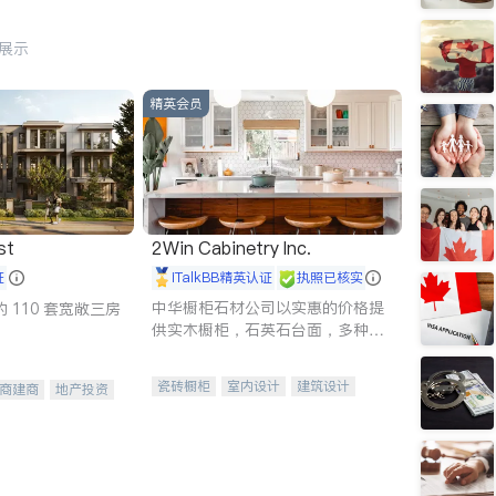
行展示
精英会员
st
2Win Cabinetry Inc.
证
iTalkBB精英认证
执照已核实
中华橱柜石材公司以实惠的价格提
 110 套宽敞三房
供实木橱柜，石英石台面，多种优
质不锈钢水槽、水龙头与抽油烟
机。品质厨房，家的选择。
瓷砖橱柜
室内设计
建筑设计
商建商
地产投资
卫浴洁具
室内装修