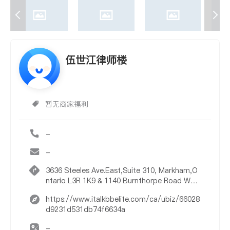
伍世江律师楼
暂无商家福利
-
-
3636 Steeles Ave.East,Suite 310, Markham,O
ntario L3R 1K9 & 1140 Burnthorpe Road Wes
t,Suite 220,Miss
https://www.italkbbelite.com/ca/ubiz/66028
d9231d531db74f6634a
-