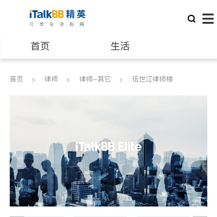
首页
生活
医生
律师
首页
律师
律师-其它
伍世江律师楼
保险理财
房地产租售
银行贷款
会计师
建筑装修