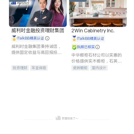
威利时金融投资理财集团
2Win Cabinetry Inc.
iTalkBB精英认证
iTalkBB精英认证
威利时金融集团秉持诚信，
执照已核实
提供固定收益与高回报投资
中华橱柜石材公司以实惠的
等服务。我们专注于投资、
价格提供实木橱柜，石英石
保险及传承规划等多元化组
台面，多种优质不锈钢水
投资理财
年金保险
瓷砖橱柜
室内设计
合，助力客户实现目标
槽、水龙头与抽油烟机。品
一站式财税规划
人寿保险
建筑设计
卫浴洁具
质厨房，家的选择。
投资理财
医疗保险
室内装修
养老保险
员工保险
长期护理医疗保险
伤残保险
个人保险