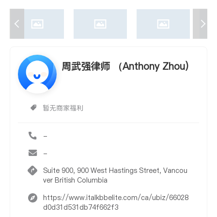
周武强律师 （Anthony Zhou)
暂无商家福利
-
-
Suite 900, 900 West Hastings Street, Vancou
ver British Columbia
https://www.italkbbelite.com/ca/ubiz/66028
d0d31d531db74f662f3