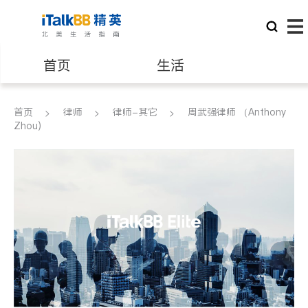
首页
生活
医生
律师
首页
律师
律师-其它
周武强律师 （Anthony
Zhou)
保险理财
房地产租售
银行贷款
会计师
建筑装修