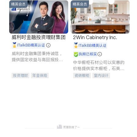
精英会员
精英会员
威利时金融投资理财集团
2Win Cabinetry Inc.
iTalkBB精英认证
iTalkBB精英认证
威利时金融集团秉持诚信，
执照已核实
提供固定收益与高回报投资
中华橱柜石材公司以实惠的
等服务。我们专注于投资、
价格提供实木橱柜，石英石
保险及传承规划等多元化组
台面，多种优质不锈钢水
投资理财
年金保险
瓷砖橱柜
室内设计
合，助力客户实现目标
槽、水龙头与抽油烟机。品
一站式财税规划
人寿保险
建筑设计
卫浴洁具
质厨房，家的选择。
投资理财
医疗保险
室内装修
养老保险
员工保险
长期护理医疗保险
伤残保险
个人保险