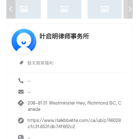
叶启明律师事务所
暂无商家福利
-
-
208-8131 Westminster Hwy, Richmond BC, C
anada
https://www.italkbbelite.com/ca/ubiz/66028
cfc31d531db74f662c2
-