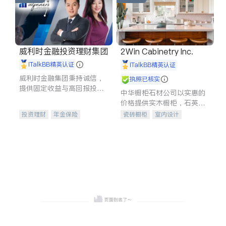
威利时金融投资理财集团
2Win Cabinetry Inc.
iTalkBB精英认证
iTalkBB精英认证
威利时金融集团秉持诚信，
执照已核实
提供固定收益与高回报投资
中华橱柜石材公司以实惠的
等服务。我们专注于投资、
价格提供实木橱柜，石英石
保险及传承规划等多元化组
台面，多种优质不锈钢水
投资理财
年金保险
瓷砖橱柜
室内设计
合，助力客户实现目标
槽、水龙头与抽油烟机。品
一站式财税规划
人寿保险
建筑设计
卫浴洁具
质厨房，家的选择。
投资理财
医疗保险
室内装修
养老保险
员工保险
长期护理医疗保险
伤残保险
个人保险