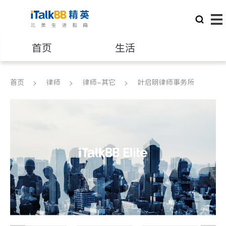
首页
生活
医生
律师
首页
律师
律师-其它
叶启明律师事务所
保险理财
房地产租售
银行贷款
会计师
建筑装修