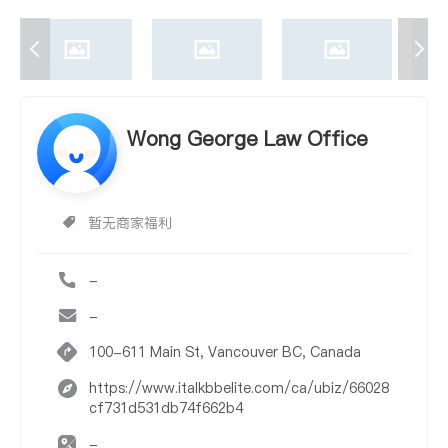
Wong George Law Office
暂无商家福利
-
-
100-611 Main St, Vancouver BC, Canada
https://www.italkbbelite.com/ca/ubiz/66028
cf731d531db74f662b4
-