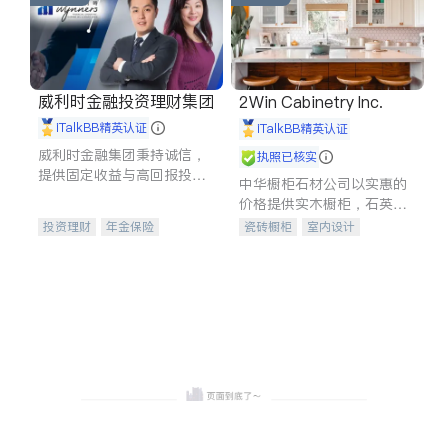
威利时金融投资理财集团
2Win Cabinetry Inc.
iTalkBB精英认证
iTalkBB精英认证
威利时金融集团秉持诚信，
执照已核实
提供固定收益与高回报投资
中华橱柜石材公司以实惠的
等服务。我们专注于投资、
价格提供实木橱柜，石英石
保险及传承规划等多元化组
台面，多种优质不锈钢水
投资理财
年金保险
瓷砖橱柜
室内设计
合，助力客户实现目标
槽、水龙头与抽油烟机。品
一站式财税规划
人寿保险
建筑设计
卫浴洁具
质厨房，家的选择。
投资理财
医疗保险
室内装修
养老保险
员工保险
长期护理医疗保险
伤残保险
个人保险