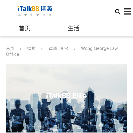
首页
生活
医生
律师
首页
律师
律师-其它
Wong George Law
Office
保险理财
房地产租售
银行贷款
会计师
建筑装修