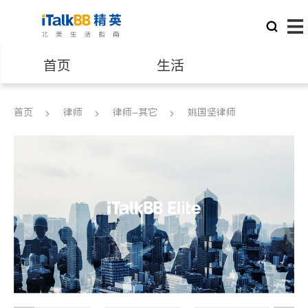
首页
生活
医生
律师
首页
律师
律师-其它
姚国坚律师
保险理财
房地产租售
银行贷款
会计师
建筑装修