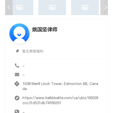
姚国坚律师
暂无商家福利
-
-
1638 Merill Linch Tower, Edmonton AB, Cana
da
https://www.italkbbelite.com/ca/ubiz/66028
ccc31d531db74f66261
-