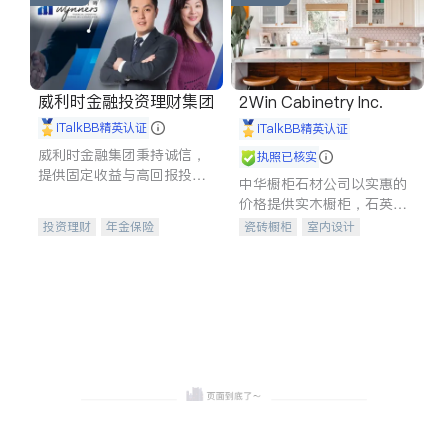
威利时金融投资理财集团
2Win Cabinetry Inc.
iTalkBB精英认证
iTalkBB精英认证
威利时金融集团秉持诚信，
执照已核实
提供固定收益与高回报投资
中华橱柜石材公司以实惠的
等服务。我们专注于投资、
价格提供实木橱柜，石英石
保险及传承规划等多元化组
台面，多种优质不锈钢水
投资理财
年金保险
瓷砖橱柜
室内设计
合，助力客户实现目标
槽、水龙头与抽油烟机。品
一站式财税规划
人寿保险
建筑设计
卫浴洁具
质厨房，家的选择。
投资理财
医疗保险
室内装修
养老保险
员工保险
长期护理医疗保险
伤残保险
个人保险