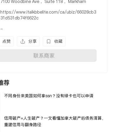
7100 Woodbine Ave， Suite 118， Markham
https://www.italkbbelite.com/ca/ubiz/66028cb3
31d531db74f6622c
-
点赞
分享
收藏
联系商家
推荐
不同身份来美国如何拿ssn？没有绿卡也可以申请
信用破产=人生破产？一文看懂加拿大破产后债务清算、
重建信用与翻身路径