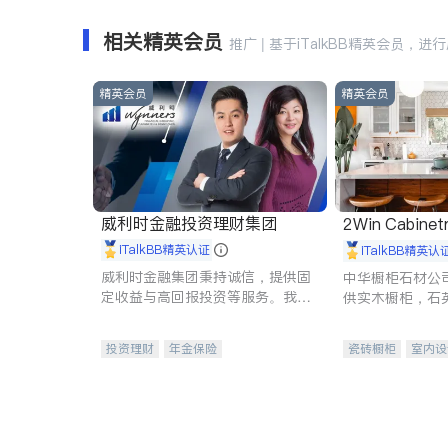
相关精英会员
推广 | 基于iTalkBB精英会员，进
精英会员
精英会员
威利时金融投资理财集团
2Win Cabinetr
iTalkBB精英认证
iTalkBB精英认
威利时金融集团秉持诚信，提供固
中华橱柜石材公
定收益与高回报投资等服务。我们
供实木橱柜，石
专注于投资、保险及传承规划等多
质不锈钢水槽、
元化组合，助力客户实现目标
机。品质厨房，
投资理财
年金保险
瓷砖橱柜
室内设
一站式财税规划
人寿保险
卫浴洁具
室内
投资理财
医疗保险
养老保险
员工保险
长期护理医疗保险
伤残保险
个人保险