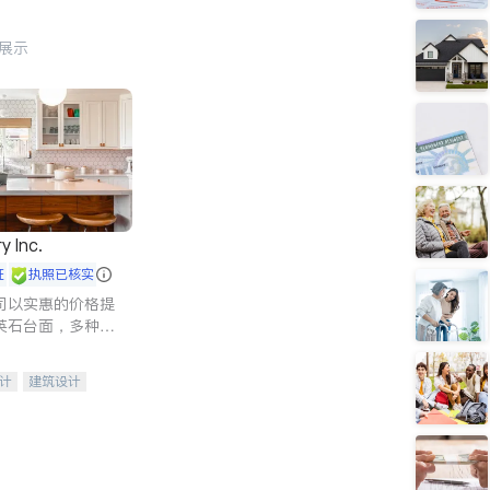
行展示
y Inc.
证
执照已核实
司以实惠的价格提
英石台面，多种优
水龙头与抽油烟
家的选择。
计
建筑设计
装修