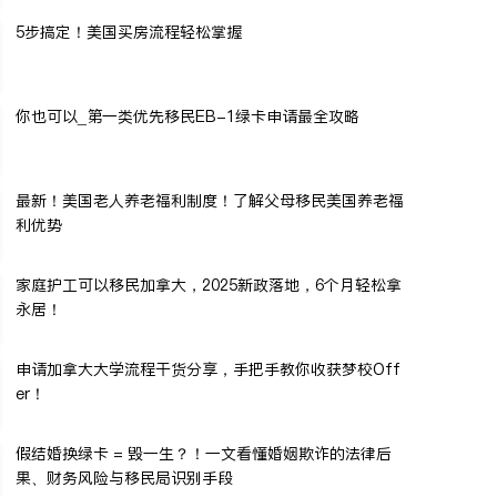
5步搞定！美国买房流程轻松掌握
你也可以_第一类优先移民EB-1绿卡申请最全攻略
最新！美国老人养老福利制度！了解父母移民美国养老福
利优势
家庭护工可以移民加拿大，2025新政落地，6个月轻松拿
永居！
申请加拿大大学流程干货分享，手把手教你收获梦校Off
er！
假结婚换绿卡 = 毁一生？！一文看懂婚姻欺诈的法律后
果、财务风险与移民局识别手段