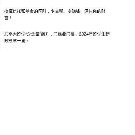
搞懂信托和基金的区别，少交税、多赚钱、保住你的财
富！
加拿大留学“含金量”飙升，门槛叠门槛，2024年留学生新
政改革一览：