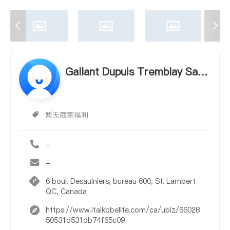
Gallant Dupuis Tremblay Sauv
ageau
暂无商家福利
-
-
6 boul. Desaulniers, bureau 600, St. Lambert
QC, Canada
https://www.italkbbelite.com/ca/ubiz/66028
50531d531db74f65c09