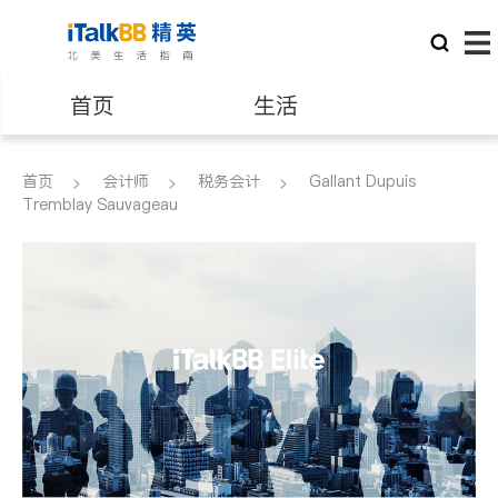
首页
生活
医生
律师
首页
会计师
税务会计
Gallant Dupuis
Tremblay Sauvageau
保险理财
房地产租售
银行贷款
会计师
建筑装修