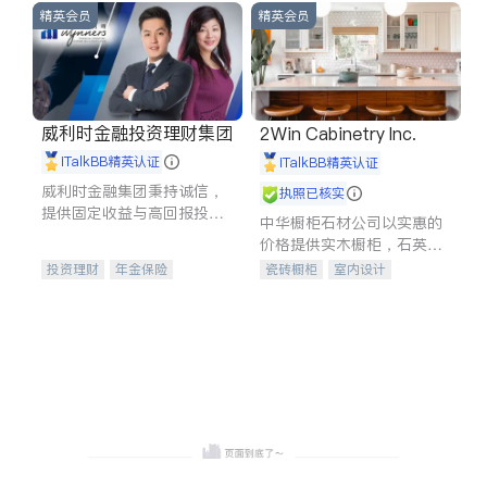
精英会员
精英会员
威利时金融投资理财集团
2Win Cabinetry Inc.
iTalkBB精英认证
iTalkBB精英认证
威利时金融集团秉持诚信，
执照已核实
提供固定收益与高回报投资
中华橱柜石材公司以实惠的
等服务。我们专注于投资、
价格提供实木橱柜，石英石
保险及传承规划等多元化组
台面，多种优质不锈钢水
投资理财
年金保险
瓷砖橱柜
室内设计
合，助力客户实现目标
槽、水龙头与抽油烟机。品
一站式财税规划
人寿保险
建筑设计
卫浴洁具
质厨房，家的选择。
投资理财
医疗保险
室内装修
养老保险
员工保险
长期护理医疗保险
伤残保险
个人保险