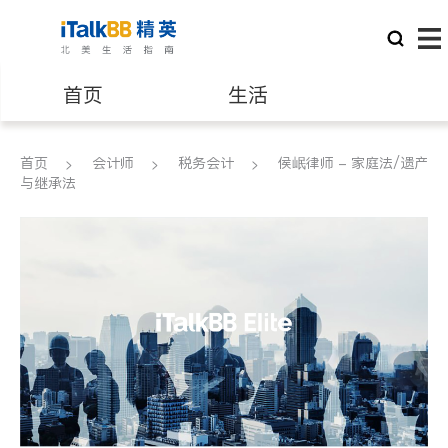
首页
生活
医生
律师
首页
会计师
税务会计
侯岷律师 - 家庭法/遗产
与继承法
保险理财
房地产租售
银行贷款
会计师
建筑装修