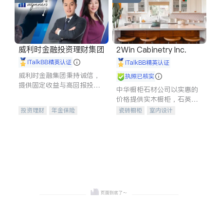
威利时金融投资理财集团
2Win Cabinetry Inc.
iTalkBB精英认证
iTalkBB精英认证
威利时金融集团秉持诚信，
执照已核实
提供固定收益与高回报投资
中华橱柜石材公司以实惠的
等服务。我们专注于投资、
价格提供实木橱柜，石英石
保险及传承规划等多元化组
台面，多种优质不锈钢水
投资理财
年金保险
瓷砖橱柜
室内设计
合，助力客户实现目标
槽、水龙头与抽油烟机。品
一站式财税规划
人寿保险
建筑设计
卫浴洁具
质厨房，家的选择。
投资理财
医疗保险
室内装修
养老保险
员工保险
长期护理医疗保险
伤残保险
个人保险