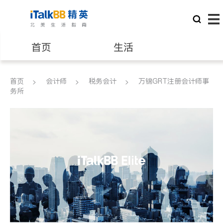
首页
生活
医生
律师
首页
会计师
税务会计
万锦GRT注册会计师事
务所
保险理财
房地产租售
银行贷款
会计师
建筑装修