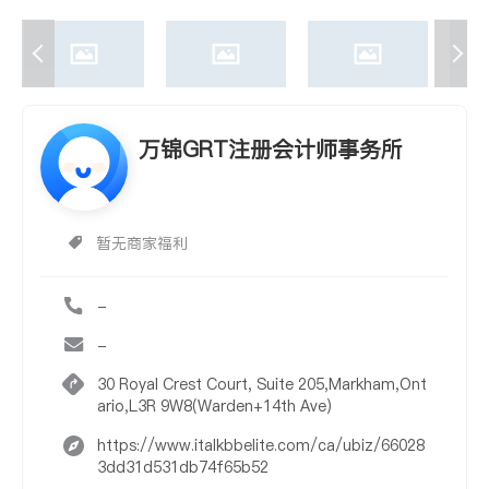
万锦GRT注册会计师事务所
暂无商家福利
-
-
30 Royal Crest Court, Suite 205,Markham,Ont
ario,L3R 9W8(Warden+14th Ave)
https://www.italkbbelite.com/ca/ubiz/66028
3dd31d531db74f65b52