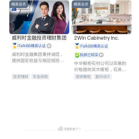
精英会员
精英会员
威利时金融投资理财集团
2Win Cabinetry Inc.
iTalkBB精英认证
iTalkBB精英认证
威利时金融集团秉持诚信，
执照已核实
提供固定收益与高回报投资
中华橱柜石材公司以实惠的
等服务。我们专注于投资、
价格提供实木橱柜，石英石
保险及传承规划等多元化组
台面，多种优质不锈钢水
投资理财
年金保险
瓷砖橱柜
室内设计
合，助力客户实现目标
槽、水龙头与抽油烟机。品
一站式财税规划
人寿保险
建筑设计
卫浴洁具
质厨房，家的选择。
投资理财
医疗保险
室内装修
养老保险
员工保险
长期护理医疗保险
伤残保险
个人保险