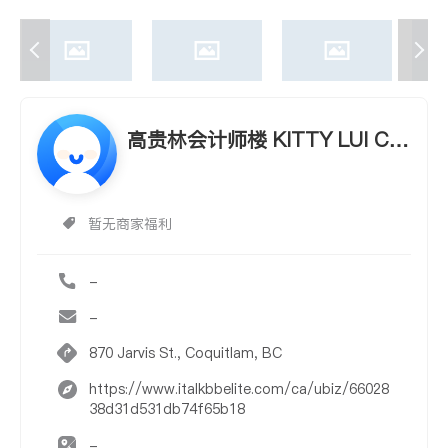
高贵林会计师楼 KITTY LUI CG
A
暂无商家福利
-
-
870 Jarvis St., Coquitlam, BC
https://www.italkbbelite.com/ca/ubiz/66028
38d31d531db74f65b18
-