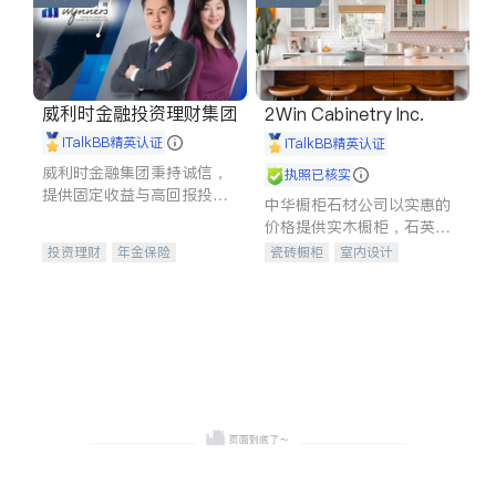
威利时金融投资理财集团
2Win Cabinetry Inc.
iTalkBB精英认证
iTalkBB精英认证
威利时金融集团秉持诚信，
执照已核实
提供固定收益与高回报投资
中华橱柜石材公司以实惠的
等服务。我们专注于投资、
价格提供实木橱柜，石英石
保险及传承规划等多元化组
台面，多种优质不锈钢水
投资理财
年金保险
瓷砖橱柜
室内设计
合，助力客户实现目标
槽、水龙头与抽油烟机。品
一站式财税规划
人寿保险
建筑设计
卫浴洁具
质厨房，家的选择。
投资理财
医疗保险
室内装修
养老保险
员工保险
长期护理医疗保险
伤残保险
个人保险