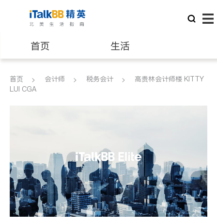
首页
生活
医生
律师
首页
会计师
税务会计
高贵林会计师楼 KITTY
LUI CGA
保险理财
房地产租售
银行贷款
会计师
建筑装修