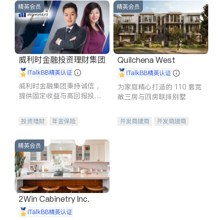
精英会员
精英会员
威利时金融投资理财集团
Quilchena West
iTalkBB精英认证
iTalkBB精英认证
威利时金融集团秉持诚信，
为家庭精心打造的 110 套宽
提供固定收益与高回报投资
敞三房与四房联排别墅
等服务。我们专注于投资、
保险及传承规划等多元化组
投资理财
年金保险
开发商建商
开发商建商
合，助力客户实现目标
一站式财税规划
人寿保险
地产投资
投资理财
医疗保险
精英会员
养老保险
员工保险
长期护理医疗保险
伤残保险
个人保险
2Win Cabinetry Inc.
iTalkBB精英认证