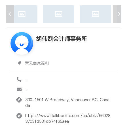
胡伟烈会计师事务所
暂无商家福利
-
-
330-1501 W Broadway, Vancouver BC, Cana
da
https://www.italkbbelite.com/ca/ubiz/66028
37c31d531db74f65aea