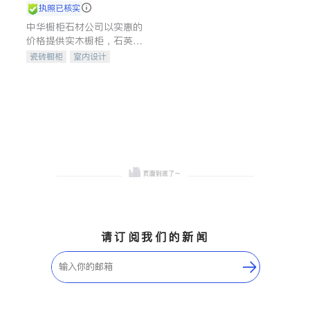
执照已核实
中华橱柜石材公司以实惠的
价格提供实木橱柜，石英石
台面，多种优质不锈钢水
瓷砖橱柜
室内设计
槽、水龙头与抽油烟机。品
建筑设计
卫浴洁具
质厨房，家的选择。
室内装修
请订阅我们的新闻