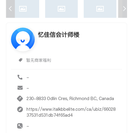
忆佳信会计师楼
暂无商家福利
-
-
230-8833 Odlin Cres, Richmond BC, Canada
https://www.italkbbelite.com/ca/ubiz/66028
37531d531db74f65ad4
-