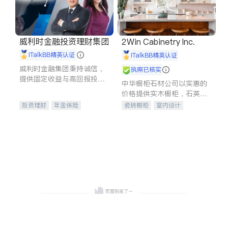
威利时金融投资理财集团
2Win Cabinetry Inc.
iTalkBB精英认证
iTalkBB精英认证
威利时金融集团秉持诚信，
执照已核实
提供固定收益与高回报投资
中华橱柜石材公司以实惠的
等服务。我们专注于投资、
价格提供实木橱柜，石英石
保险及传承规划等多元化组
台面，多种优质不锈钢水
投资理财
年金保险
瓷砖橱柜
室内设计
合，助力客户实现目标
槽、水龙头与抽油烟机。品
一站式财税规划
人寿保险
建筑设计
卫浴洁具
质厨房，家的选择。
投资理财
医疗保险
室内装修
养老保险
员工保险
长期护理医疗保险
伤残保险
个人保险