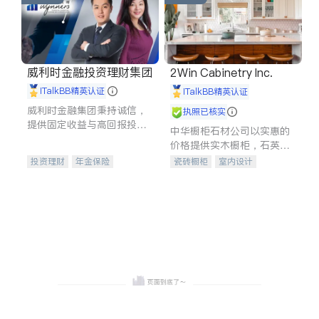
威利时金融投资理财集团
2Win Cabinetry Inc.
iTalkBB精英认证
iTalkBB精英认证
威利时金融集团秉持诚信，
执照已核实
提供固定收益与高回报投资
中华橱柜石材公司以实惠的
等服务。我们专注于投资、
价格提供实木橱柜，石英石
保险及传承规划等多元化组
台面，多种优质不锈钢水
投资理财
年金保险
瓷砖橱柜
室内设计
合，助力客户实现目标
槽、水龙头与抽油烟机。品
一站式财税规划
人寿保险
建筑设计
卫浴洁具
质厨房，家的选择。
投资理财
医疗保险
室内装修
养老保险
员工保险
长期护理医疗保险
伤残保险
个人保险