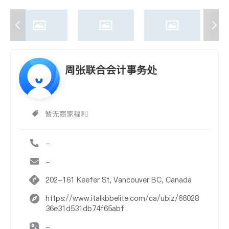
周张联合会计事务处
暂无商家福利
-
-
202-161 Keefer St, Vancouver BC, Canada
https://www.italkbbelite.com/ca/ubiz/66028
36e31d531db74f65abf
-