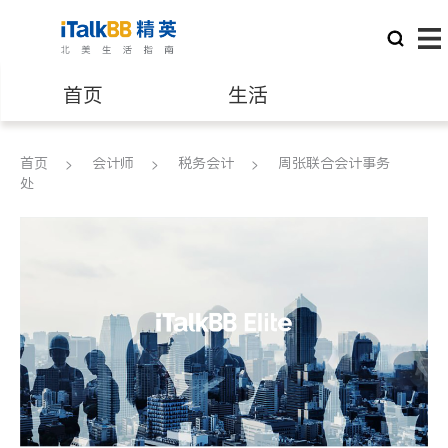
首页
生活
医生
律师
首页
会计师
税务会计
周张联合会计事务
处
保险理财
房地产租售
银行贷款
会计师
建筑装修