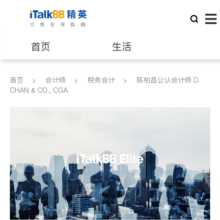
首页
生活
医生
律师
首页
会计师
税务会计
陈柏昌公认会计师 D.
CHAN & CO., CGA
保险理财
房地产租售
银行贷款
会计师
建筑装修