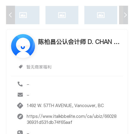
陈柏昌公认会计师 D. CHAN &
CO., CGA
暂无商家福利
-
-
1492 W. 57TH AVENUE, Vancouver, BC
https://www.italkbbelite.com/ca/ubiz/66028
36931d531db74f65aaf
-