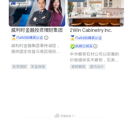
威利时金融投资理财集团
2Win Cabinetry Inc.
iTalkBB精英认证
iTalkBB精英认证
威利时金融集团秉持诚信，
执照已核实
提供固定收益与高回报投资
中华橱柜石材公司以实惠的
等服务。我们专注于投资、
价格提供实木橱柜，石英石
保险及传承规划等多元化组
台面，多种优质不锈钢水
投资理财
年金保险
瓷砖橱柜
室内设计
合，助力客户实现目标
槽、水龙头与抽油烟机。品
一站式财税规划
人寿保险
建筑设计
卫浴洁具
质厨房，家的选择。
投资理财
医疗保险
室内装修
养老保险
员工保险
长期护理医疗保险
伤残保险
个人保险