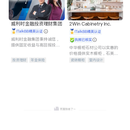
威利时金融投资理财集团
2Win Cabinetry Inc.
iTalkBB精英认证
iTalkBB精英认证
威利时金融集团秉持诚信，
执照已核实
提供固定收益与高回报投资
中华橱柜石材公司以实惠的
等服务。我们专注于投资、
价格提供实木橱柜，石英石
保险及传承规划等多元化组
台面，多种优质不锈钢水
投资理财
年金保险
瓷砖橱柜
室内设计
合，助力客户实现目标
槽、水龙头与抽油烟机。品
一站式财税规划
人寿保险
建筑设计
卫浴洁具
质厨房，家的选择。
投资理财
医疗保险
室内装修
养老保险
员工保险
长期护理医疗保险
伤残保险
个人保险