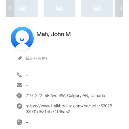
Mah, John M
暂无商家福利
-
-
210-222-58 Ave SW, Calgary AB, Canada
https://www.italkbbelite.com/ca/ubiz/66028
33931d531db74f65a52
-